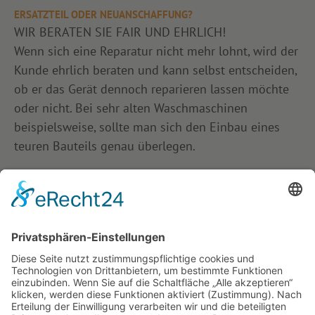
ERSATZTEIL ODER NEUANSCHAFFUNG?
WIR BERATEN SIE FAIR UND EHRLICH!
Wenn sich eine Reparatur nicht mehr lohnt, wird der
Kunde ehrlich beraten und kann selbst entscheiden,
ob er das Gerät dennoch reparieren lassen möchte
oder nicht. Bei sehr alten Waschmaschinen
beispielsweise, sollte man sich den Einbau eines
teuren Bauteils genau überlegen.
SIE HABEN FRAGEN?
Gerne helfen wir Ihnen auch über WhatsApp weiter -
oder rufen Sie uns einfach an.
Whatsapp öffnen
Zum Kontaktformular