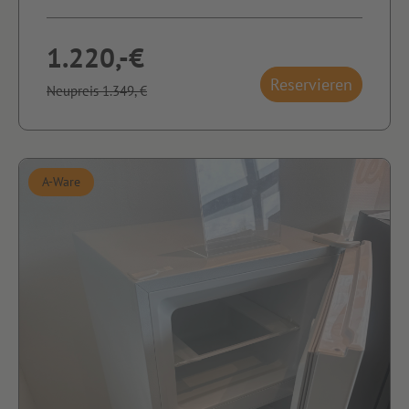
1.220,-€
Reservieren
Neupreis 1.349,-€
A-Ware