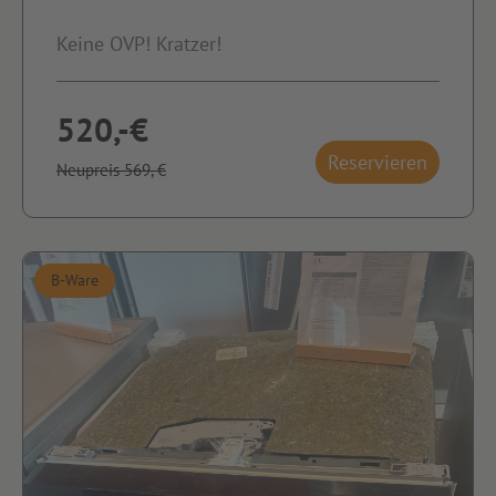
Keine OVP! Kratzer!
520,-€
Reservieren
Neupreis 569,-€
B-Ware