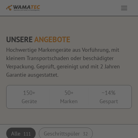
Service & Leistungen
UNSERE
ANGEBOTE
Ausstellung
Hochwertige Markengeräte aus Vorführung, mit
kleinem Transportschaden oder beschädigter
Angebote
Verpackung. Geprüft, gereinigt und mit 2 Jahren
Garantie ausgestattet.
Über uns
150+
50+
~14%
Geräte
Marken
Gespart
Kontakt
Alle
Geschrittspüler
111
32