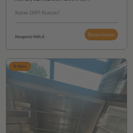
Keine OVP! Kratzer!
Reservieren
Neupreis 949,-€
B-Ware