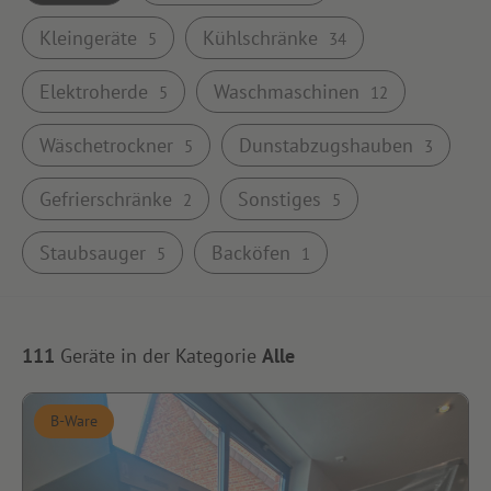
Kleingeräte
Kühlschränke
5
34
Elektroherde
Waschmaschinen
5
12
Wäschetrockner
Dunstabzugshauben
5
3
Gefrierschränke
Sonstiges
2
5
Staubsauger
Backöfen
5
1
111
Geräte in der Kategorie
Alle
B-Ware