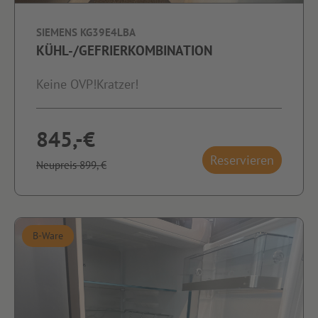
SIEMENS KG39E4LBA
KÜHL-/GEFRIERKOMBINATION
Keine OVP!Kratzer!
845,-€
Reservieren
Neupreis 899,-€
B-Ware