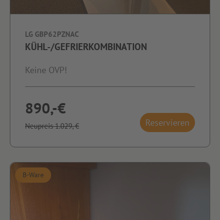
LG GBP62PZNAC
KÜHL-/GEFRIERKOMBINATION
Keine OVP!
890,-€
Reservieren
Neupreis 1.029,-€
B-Ware