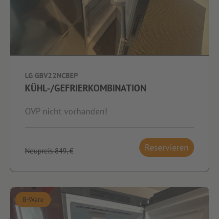
LG GBV22NCBEP
KÜHL-/GEFRIERKOMBINATION
OVP nicht vorhanden!
Reservieren
Neupreis 849,-€
B-Ware